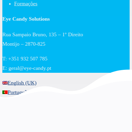
Formações
Eye Candy Solutions
Rua Sampaio Bruno, 135 – 1º Direito
Montijo – 2870-825
T: +351 932 507 785
E:
geral@eye-candy.pt
English (UK)
Português
English (UK)