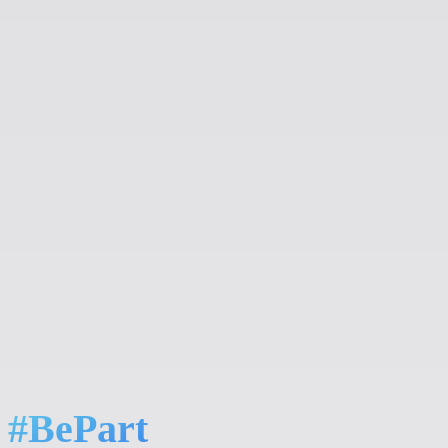
#BePart