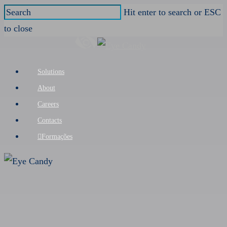
Skip
Hit enter to search or ESC
to
to close
main
Close
content
Search
Menu
Solutions
About
Careers
Contacts
Formações