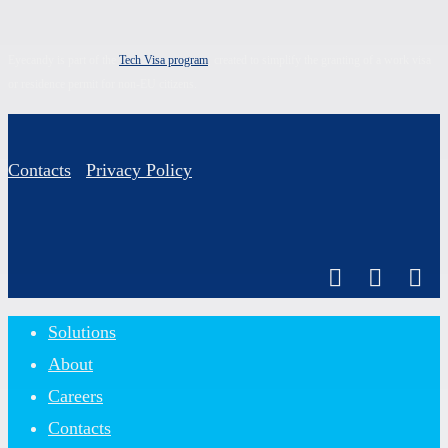
Eyecandy is part of the
Tech Visa program
, created to simplify the granting of a work visa
or residence permit for non-EU citizens.
Contacts
Privacy Policy
Close
Solutions
Menu
About
Careers
Contacts